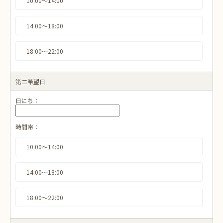
10:00〜14:00
14:00〜18:00
18:00〜22:00
第二希望日
日にち：
時間帯：
10:00〜14:00
14:00〜18:00
18:00〜22:00