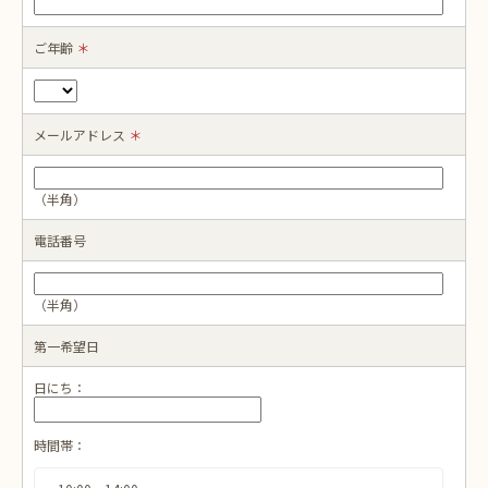
ご年齢
＊
メールアドレス
＊
（半角）
電話番号
（半角）
第一希望日
日にち：
時間帯：